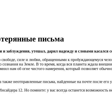
отерянные письма
 и заблуждения, утешал, дарил надежду и словами касался с
 свободе, силе и любви, обращенными к пробуждающемуся челове
 сознания на Земле. В то время, когда вся планета ждала внешн
омнил нам об огне чистого намерения, который позволяет обычн
а также неотправленные письма, найденные на почте после его у
сайдера 12. Но помните: у вас всегда останется возможность н