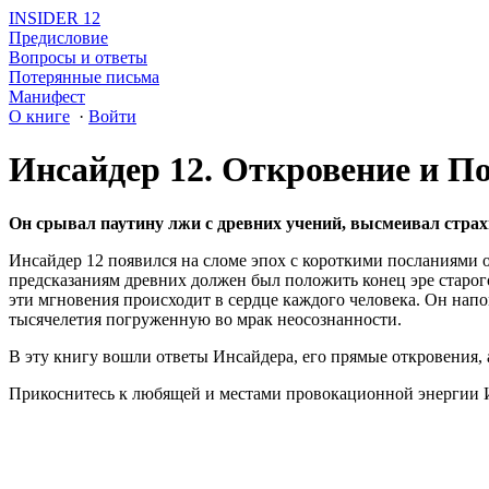
INSIDER 12
Предисловие
Вопросы и ответы
Потерянные письма
Манифест
О книге
·
Войти
Инсайдер 12. Откровение и П
Он срывал паутину лжи с древних учений, высмеивал страхи
Инсайдер 12 появился на сломе эпох с короткими посланиями о
предсказаниям древних должен был положить конец эре старого
эти мгновения происходит в сердце каждого человека. Он нап
тысячелетия погруженную во мрак неосознанности.
В эту книгу вошли ответы Инсайдера, его прямые откровения, 
Прикоснитесь к любящей и местами провокационной энергии Ин