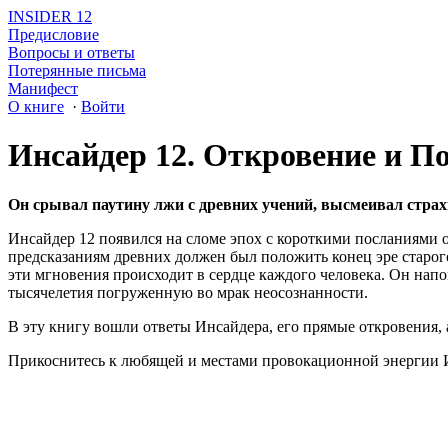
INSIDER 12
Предисловие
Вопросы и ответы
Потерянные письма
Манифест
О книге
·
Войти
Инсайдер 12. Откровение и П
Он срывал паутину лжи с древних учений, высмеивал страхи
Инсайдер 12 появился на сломе эпох с короткими посланиями о
предсказаниям древних должен был положить конец эре старого
эти мгновения происходит в сердце каждого человека. Он нап
тысячелетия погруженную во мрак неосознанности.
В эту книгу вошли ответы Инсайдера, его прямые откровения, 
Прикоснитесь к любящей и местами провокационной энергии Ин