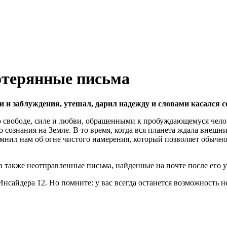
отерянные письма
 и заблуждения, утешал, дарил надежду и словами касался с
 свободе, силе и любви, обращенными к пробуждающемуся челове
 сознания на Земле. В то время, когда вся планета ждала внешн
омнил нам об огне чистого намерения, который позволяет обычн
а также неотправленные письма, найденные на почте после его у
сайдера 12. Но помните: у вас всегда останется возможность н