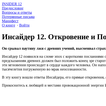
INSIDER 12
Предисловие
Вопросы и ответы
Потерянные письма
Манифест
О книге
·
Войти
Инсайдер 12. Откровение и П
Он срывал паутину лжи с древних учений, высмеивал страхи
Инсайдер 12 появился на сломе эпох с короткими посланиями о
предсказаниям древних должен был положить конец эре старого
эти мгновения происходит в сердце каждого человека. Он нап
тысячелетия погруженную во мрак неосознанности.
В эту книгу вошли ответы Инсайдера, его прямые откровения, 
Прикоснитесь к любящей и местами провокационной энергии Ин