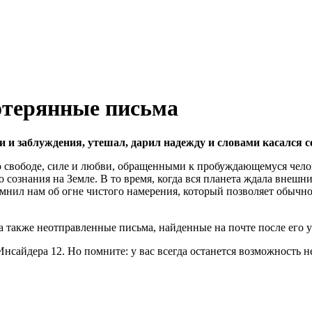
отерянные письма
 и заблуждения, утешал, дарил надежду и словами касался с
 свободе, силе и любви, обращенными к пробуждающемуся челове
 сознания на Земле. В то время, когда вся планета ждала внешн
омнил нам об огне чистого намерения, который позволяет обычн
а также неотправленные письма, найденные на почте после его у
сайдера 12. Но помните: у вас всегда останется возможность н