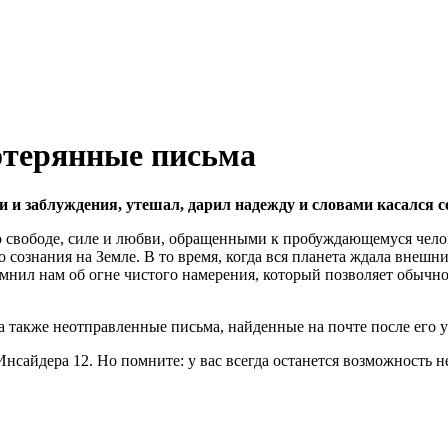
отерянные письма
 и заблуждения, утешал, дарил надежду и словами касался с
 свободе, силе и любви, обращенными к пробуждающемуся челове
 сознания на Земле. В то время, когда вся планета ждала внешн
омнил нам об огне чистого намерения, который позволяет обычн
а также неотправленные письма, найденные на почте после его у
сайдера 12. Но помните: у вас всегда останется возможность н