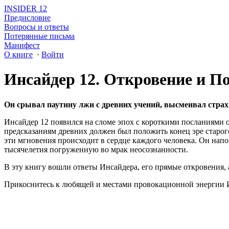
INSIDER 12
Предисловие
Вопросы и ответы
Потерянные письма
Манифест
О книге
·
Войти
Инсайдер 12. Откровение и П
Он срывал паутину лжи с древних учений, высмеивал страхи
Инсайдер 12 появился на сломе эпох с короткими посланиями о
предсказаниям древних должен был положить конец эре старого
эти мгновения происходит в сердце каждого человека. Он нап
тысячелетия погруженную во мрак неосознанности.
В эту книгу вошли ответы Инсайдера, его прямые откровения, 
Прикоснитесь к любящей и местами провокационной энергии Ин